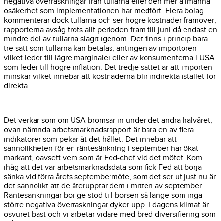
negativa överraskningar från tullarna eller den mer allmänna
osäkerhet som implementationen har medfört. Flera bolag
kommenterar dock tullarna och ser högre kostnader framöver;
rapporterna avsåg trots allt perioden fram till juni då endast en
mindre del av tullarna slagit igenom. Det finns i princip bara
tre sätt som tullarna kan betalas; antingen av importören
vilket leder till lägre marginaler eller av konsumenterna i USA
som leder till högre inflation. Det tredje sättet är att importen
minskar vilket innebär att kostnaderna blir indirekta istället för
direkta.
Det verkar som om USA bromsar in under det andra halvåret,
ovan nämnda arbetsmarknadsrapport är bara en av flera
indikatorer som pekar åt det hållet. Det innebär att
sannolikheten för en räntesänkning i september har ökat
markant, oavsett vem som är Fed-chef vid det mötet. Kom
ihåg att det var arbetsmarknadsdata som fick Fed att börja
sänka vid förra årets septembermöte, som det ser ut just nu är
det sannolikt att de återupptar dem i mitten av september.
Räntesänkningar bör ge stöd till börsen så länge som inga
större negativa överraskningar dyker upp. I dagens klimat är
osvuret bäst och vi arbetar vidare med bred diversifiering som