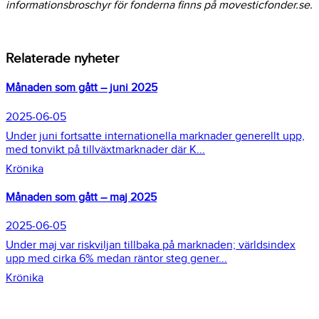
informationsbroschyr för fonderna finns på movesticfonder.se.
Relaterade nyheter
Månaden som gått – juni 2025
2025-06-05
Under juni fortsatte internationella marknader generellt upp,
med tonvikt på tillväxtmarknader där K...
Krönika
Månaden som gått – maj 2025
2025-06-05
Under maj var riskviljan tillbaka på marknaden; världsindex
upp med cirka 6% medan räntor steg gener...
Krönika