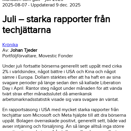
2025-08-07
-
Uppdaterad
9 dec. 2025
Juli – starka rapporter från
techjättarna
Krönika
Av:
Johan Tjeder
Portföljförvaltare, Movestic Fonder
Under juli fortsatte börserna generellt sett uppåt med cirka
2% i världsindex, något bättre i USA och Kina och något
sämre i Europa. Dollarn stärktes efter att ha haft en av sina
svagare perioder på länge sedan den så kallade Liberation
Day i April. Räntor steg något under månaden för att vända
tvärt strax efter månadsslutet då amerikansk
arbetsmarknadsstatistik visade sig vara svagare än väntat.
En rapportsäsong i USA med mycket starka rapporter från
techjättar som Microsoft och Meta hjälpte till att dra börserna
uppåt. Bolagen överraskade positivt, generellt sett, både vad
avser intjäning och försäljning. Än så länge alltså inga större