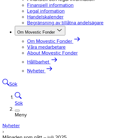
Finansiell information
Legal information
Handelskalender
Begränsning av tillåtna andelsägare
Om Movestic Fonder
Om Movestic Fonder
Våra medarbetare
About Movestic Fonder
Hållbarhet
Nyheter
Sök
Sök
Meny
Nyheter
›
Månaden som gått – juli 2025