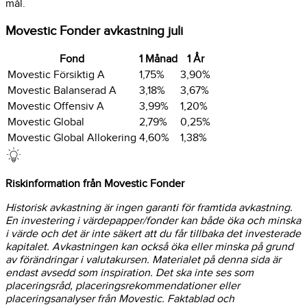
mål.
Movestic Fonder avkastning juli
Fond
1 Månad
1 År
Movestic Försiktig A
1,75%
3,90%
Movestic Balanserad A
3,18%
3,67%
Movestic Offensiv A
3,99%
1,20%
Movestic Global
2,79%
0,25%
Movestic Global Allokering
4,60%
1,38%
Riskinformation från Movestic Fonder
Historisk avkastning är ingen garanti för framtida avkastning.
En investering i värdepapper/fonder kan både öka och minska
i värde och det är inte säkert att du får tillbaka det investerade
kapitalet. Avkastningen kan också öka eller minska på grund
av förändringar i valutakursen. Materialet på denna sida är
endast avsedd som inspiration. Det ska inte ses som
placeringsråd, placeringsrekommendationer eller
placeringsanalyser från Movestic. Faktablad och