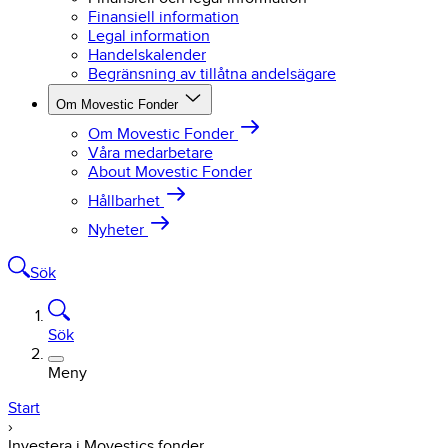
Finansiell information
Legal information
Handelskalender
Begränsning av tillåtna andelsägare
Om Movestic Fonder
Om Movestic Fonder
Våra medarbetare
About Movestic Fonder
Hållbarhet
Nyheter
Sök
Sök
Meny
Start
›
Investera i Movestics fonder